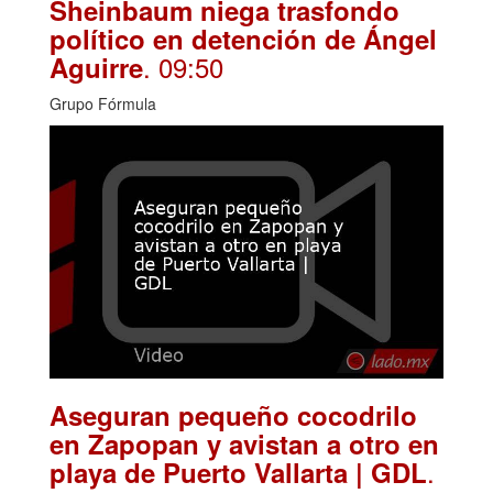
Sheinbaum niega trasfondo
político en detención de Ángel
. 09:50
Aguirre
Grupo Fórmula
Aseguran pequeño cocodrilo
en Zapopan y avistan a otro en
.
playa de Puerto Vallarta | GDL