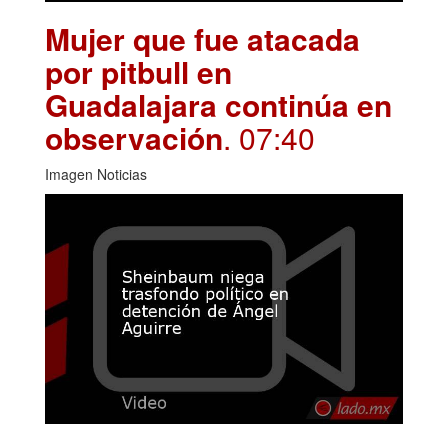
Mujer que fue atacada
por pitbull en
Guadalajara continúa en
observación
. 07:40
Imagen Noticias