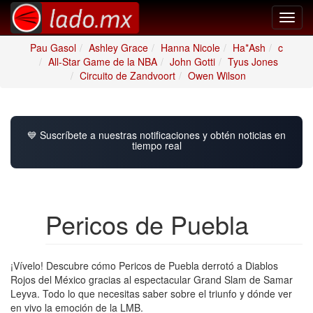
Toggl
navig
Pau Gasol
Ashley Grace
Hanna Nicole
Ha*Ash
c
All-Star Game de la NBA
John Gotti
Tyus Jones
Circuito de Zandvoort
Owen Wilson
💙 Suscríbete a nuestras notificaciones y obtén noticias en
tiempo real
Pericos de Puebla
¡Vívelo! Descubre cómo Pericos de Puebla derrotó a Diablos
Rojos del México gracias al espectacular Grand Slam de Samar
Leyva. Todo lo que necesitas saber sobre el triunfo y dónde ver
en vivo la emoción de la LMB.