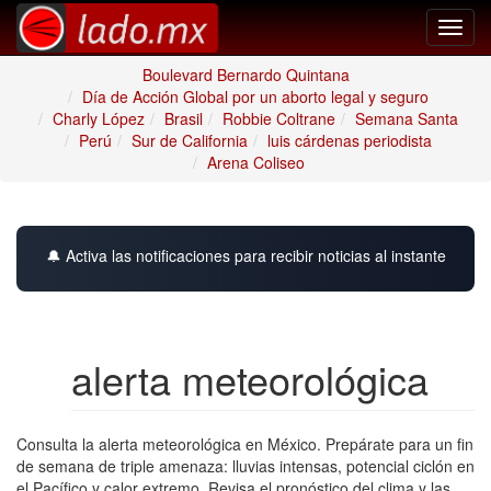
Toggl
navig
Boulevard Bernardo Quintana
Día de Acción Global por un aborto legal y seguro
Charly López
Brasil
Robbie Coltrane
Semana Santa
Perú
Sur de California
luis cárdenas periodista
Arena Coliseo
🔔 Activa las notificaciones para recibir noticias al instante
alerta meteorológica
Consulta la alerta meteorológica en México. Prepárate para un fin
de semana de triple amenaza: lluvias intensas, potencial ciclón en
el Pacífico y calor extremo. Revisa el pronóstico del clima y las