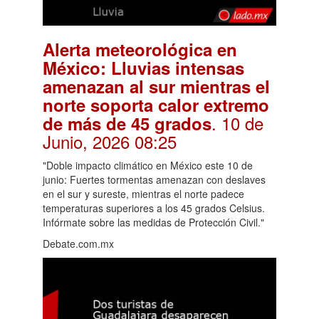
Alerta meteorológica en
México: Lluvias intensas
amenazan al sur mientras el
norte soporta calor extremo
. 10 de
de más de 45 grados
Junio, 2026 08:25
"Doble impacto climático en México este 10 de
junio: Fuertes tormentas amenazan con deslaves
en el sur y sureste, mientras el norte padece
temperaturas superiores a los 45 grados Celsius.
Infórmate sobre las medidas de Protección Civil."
Debate.com.mx