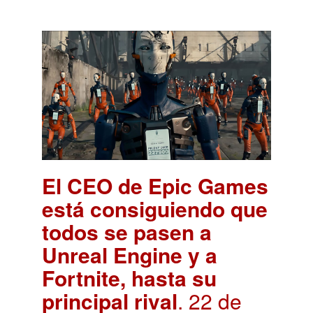
El CEO de Epic Games
está consiguiendo que
todos se pasen a
Unreal Engine y a
Fortnite, hasta su
principal rival
. 22 de