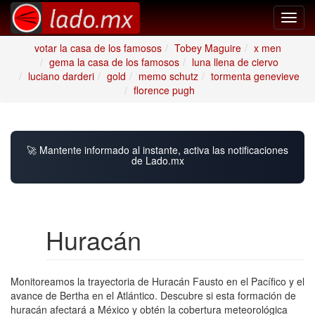
Toggl
navig
votar la casa de los famosos
Tobey Maguire
x men
gema la casa de los famosos
luna llena de ciervo
luciano darderi
gold
memo schutz
tormenta genevieve
florence pugh
🚀 Mantente informado al instante, activa las notificaciones
de Lado.mx
Huracán
Monitoreamos la trayectoria de Huracán Fausto en el Pacífico y el
avance de Bertha en el Atlántico. Descubre si esta formación de
huracán afectará a México y obtén la cobertura meteorológica