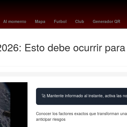
Rogelio Funes Mori
mexico vs
Antoine Griezmann
California
Al momento
Mapa
Futbol
Club
Generador QR
26: Esto debe ocurrir para 
🚀 Mantente informado al instante, activa las n
Conocer los factores exactos que transforman una 
anticipar riesgos