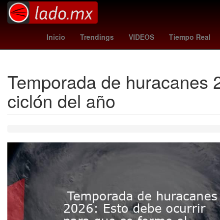
Empresa
toluca vs santos
Germán Berterame
Inicio
Trendings
VIDEOS
Tiempo Real
Temporada de huracanes 20
ciclón del año