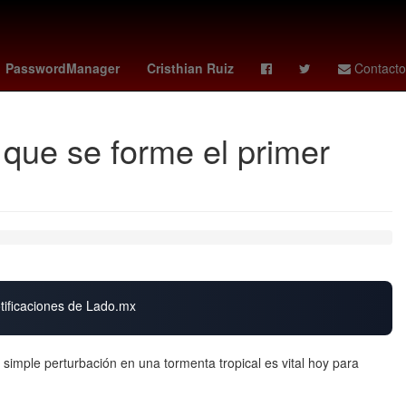
Aguascalientes
The Addams Family
Guadalajara
PasswordManager
Cristhian Ruiz
Contacto
que se forme el primer
otificaciones de Lado.mx
simple perturbación en una tormenta tropical es vital hoy para