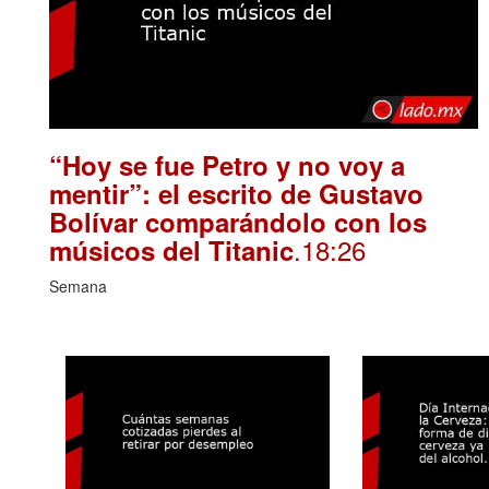
“Hoy se fue Petro y no voy a
mentir”: el escrito de Gustavo
Bolívar comparándolo con los
.18:26
músicos del Titanic
Semana