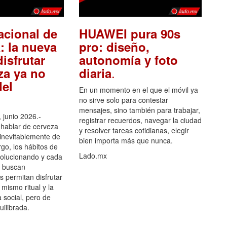
acional de
HUAWEI pura 90s
: la nueva
pro: diseño,
isfrutar
autonomía y foto
.
za ya no
diaria
el
En un momento en el que el móvil ya
no sirve solo para contestar
mensajes, sino también para trabajar,
 junio 2026.-
registrar recuerdos, navegar la ciudad
hablar de cerveza
y resolver tareas cotidianas, elegir
 inevitablemente de
bien importa más que nunca.
go, los hábitos de
Lado.mx
olucionando y cada
 buscan
es permitan disfrutar
 mismo ritual y la
 social, pero de
ilibrada.