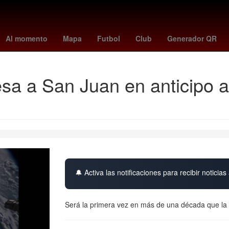
y
fluminense - vasco da gama
Extradición
Paco Ignacio Taibo II
Al momento
Mapa
Futbol
Club
Generador QR
a a San Juan en anticipo a
🔔 Activa las notificaciones para recibir noticias 
Será la primera vez en más de una década que la n