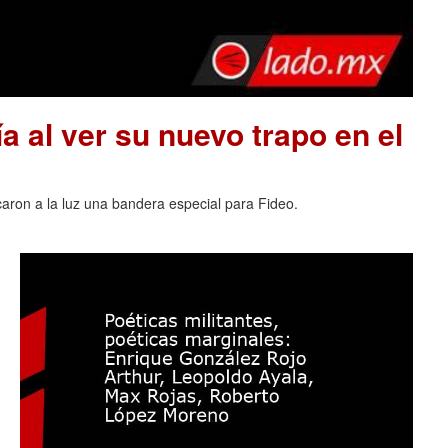
a al ver su nuevo trapo en el
acaron a la luz una bandera especial para Fideo.