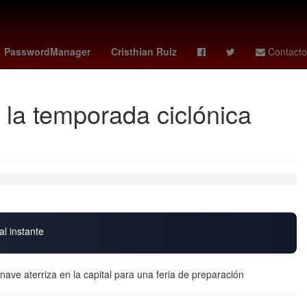
MLS
Agresión
dbacks - padres
miniserie
PasswordManager
Cristhian Ruiz
Contacto
 la temporada ciclónica
al instante
ave aterriza en la capital para una feria de preparación