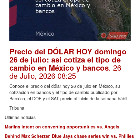
Precio del DÓLAR HOY domingo
26 de julio: así cotiza el tipo de
. 26
cambio en México y bancos
de Julio, 2026 08:25
Conoce el precio del dólar hoy 26 de julio en México, su
cotización en bancos y el tipo de cambio publicado por
Banxico, el DOF y el SAT previo al inicio de la semana hábil
Tribuna
Últimas noticias
Marlins intent on converting opportunities vs. Angels
Behind Max Scherzer, Blue Jays chase series win vs. Phillies