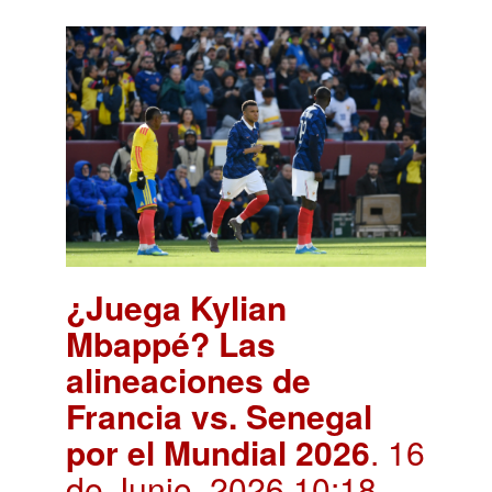
¿Juega Kylian
Mbappé? Las
alineaciones de
Francia vs. Senegal
por el Mundial 2026
. 16
de Junio, 2026 10:18