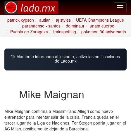
Toggl
navig
patrick kypson
autlan
aj styles
UEFA Champions League
paranaense - santos
de minaur
unam cuerpo
Puebla de Zaragoza
trainspotting
pokemon 30 aniversario
🚀 Mantente informado al instante, activa las notificaciones
de Lado.mx
Mike Maignan
Mike Maignan confirma a Massimiliano Allegri como nuevo
entrenador para intentar salir de la crisis. Francia queda en el
tercer lugar de la Liga de Naciones. Ter Stegen podría jugar en el
AC Milan, posiblemente dejando a Barcelona.