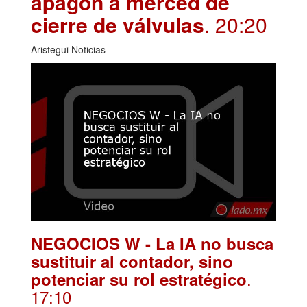
apagón a merced de
cierre de válvulas
. 20:20
Aristegui Noticias
NEGOCIOS W - La IA no busca
sustituir al contador, sino
.
potenciar su rol estratégico
17:10