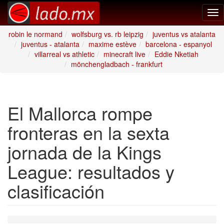
Tog
nav
robin le normand
wolfsburg vs. rb leipzig
juventus vs atalanta
juventus - atalanta
maxime estève
barcelona - espanyol
villarreal vs athletic
minecraft live
Eddie Nketiah
mönchengladbach - frankfurt
El Mallorca rompe
fronteras en la sexta
jornada de la Kings
League: resultados y
clasificación