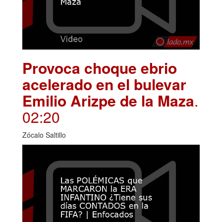
Provoca choque ebrio
acelerado en el bulevar
Emilio Arizpe de la Maza
.
02:20
Zócalo Saltillo