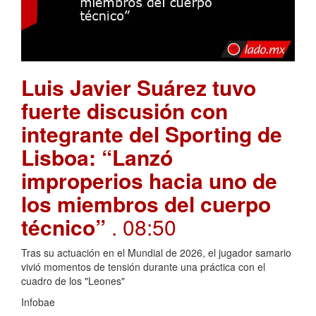
Luis Javier Suárez tuvo
fuerte discusión con
integrante del Sporting de
Lisboa: “Lanzó
improperios hacia uno de
los miembros del cuerpo
técnico”
. 08:50
Tras su actuación en el Mundial de 2026, el jugador samario
vivió momentos de tensión durante una práctica con el
cuadro de los "Leones"
Infobae