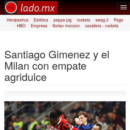
Tog
nav
Henipavirus
Estética
peppa pig
rockets
swag 2
Pago
HBO
Empresa
florian monzon
cavaliers - rockets
Santiago Gimenez y el
Milan con empate
agridulce