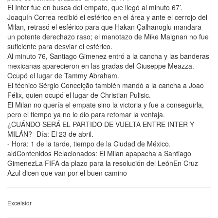
El Inter fue en busca del empate, que llegó al minuto 67’.
Joaquín Correa recibió el esférico en el área y ante el cerrojo del
Milan, retrasó el esférico para que Hakan Çalhanoglu mandara
un potente derechazo raso; el manotazo de Mike Maignan no fue
suficiente para desviar el esférico.
Al minuto 76, Santiago Gimenez entró a la cancha y las banderas
mexicanas aparecieron en las gradas del Giuseppe Meazza.
Ocupó el lugar de Tammy Abraham.
El técnico Sérgio Conceição también mandó a la cancha a Joao
Félix, quien ocupó el lugar de Christian Pulisic.
El Milan no quería el empate sino la victoria y fue a conseguirla,
pero el tiempo ya no le dio para retomar la ventaja.
¿CUÁNDO SERÁ EL PARTIDO DE VUELTA ENTRE INTER Y
MILÁN?- Día: El 23 de abril.
- Hora: 1 de la tarde, tiempo de la Ciudad de México.
aldContenidos Relacionados: El Milan apapacha a Santiago
GimenezLa FIFA da plazo para la resolución del LeónEn Cruz
Azul dicen que van por el buen camino
Excelsior