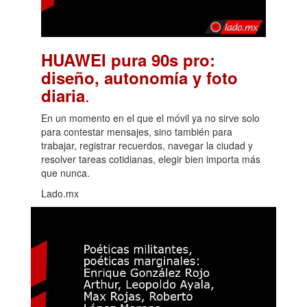
HUAWEI pura 90s pro:
diseño, autonomía y foto
.
diaria
En un momento en el que el móvil ya no sirve solo
para contestar mensajes, sino también para
trabajar, registrar recuerdos, navegar la ciudad y
resolver tareas cotidianas, elegir bien importa más
que nunca.
Lado.mx