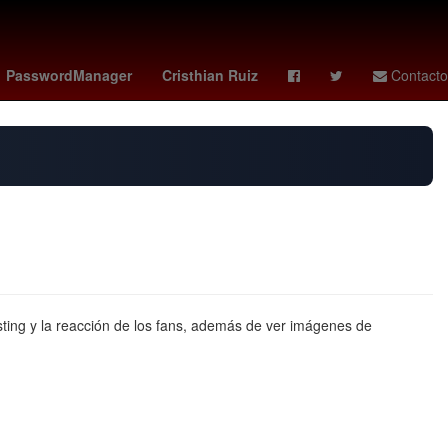
rror Story
Semana Santa
Taylor Swift
PasswordManager
Cristhian Ruiz
Contacto
sting y la reacción de los fans, además de ver imágenes de