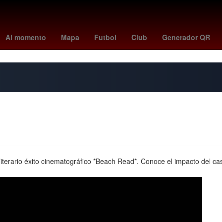
u
China
bryan cranston
cyclospora
Nueva York
American Ho
Al momento
Mapa
Futbol
Club
Generador QR
literario éxito cinematográfico *Beach Read*. Conoce el impacto del ca