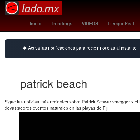
coby white
Golden State Warriors
Hul
Inicio
Trendings
VIDEOS
Tiempo Real
🔔 Activa las notificaciones para recibir noticias al instante
patrick beach
Sigue las noticias más recientes sobre Patrick Schwarzenegger y el 
devastadores eventos naturales en las playas de Fiji.