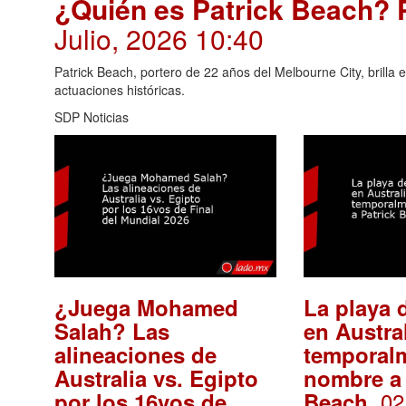
¿Quién es Patrick Beach? P
Julio, 2026 10:40
Patrick Beach, portero de 22 años del Melbourne City, brilla 
actuaciones históricas.
SDP Noticias
¿Juega Mohamed
La playa d
Salah? Las
en Austra
alineaciones de
temporal
Australia vs. Egipto
nombre a 
. 02
por los 16vos de
Beach