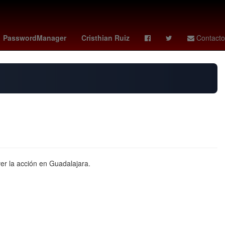
Senador
sección 22 - cnte
Aguascalientes
PasswordManager
Cristhian Ruiz
Contacto
er la acción en Guadalajara.