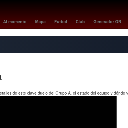
Beca Benito Juárez
Estado de México
scott eastwood
Agresión
Al momento
Mapa
Futbol
Club
Generador QR
a
alles de este clave duelo del Grupo A, el estado del equipo y dónde v