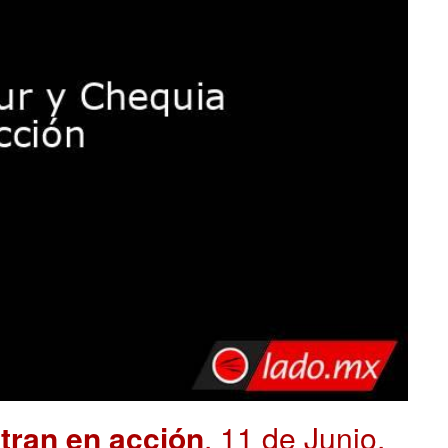
tran en acción
. 11 de Junio,