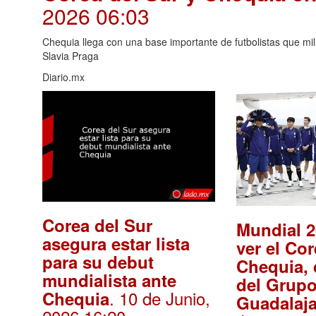
2026 06:03
Chequia llega con una base importante de futbolistas que mi
Slavia Praga
Diario.mx
Corea del Sur
Mundial 
asegura estar lista
ver el Cor
para su debut
Chequia, 
mundialista ante
del Grupo
. 10 de Junio,
Chequia
Guadalaj