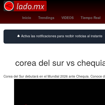
Venezolanos
26 de marzo
pirma cruz azul
Inicio
Trendings
VIDEOS
Tiempo Real
🔔 Activa las notificaciones para recibir noticias al instante
corea del sur vs chequi
Corea del Sur debutará en el Mundial 2026 ante Chequia. Conoce det