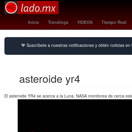
dai dai shakira
giuliano simeone
Hailey Bieber
Lean
Inicio
Trendings
VIDEOS
Tiempo Real
💙 Suscríbete a nuestras notificaciones y obtén noticias en
asteroide yr4
El asteroide YR4 se acerca a la Luna. NASA monitorea de cerca este 