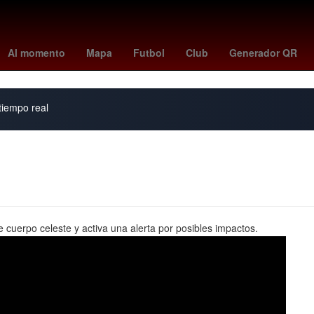
dro Paredes
mariners - giants
sorteo mayor lotería nacional
Cho
Al momento
Mapa
Futbol
Club
Generador QR
 tiempo real
cuerpo celeste y activa una alerta por posibles impactos.