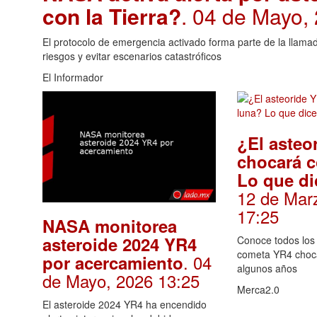
con la Tierra?
. 04 de Mayo,
El protocolo de emergencia activado forma parte de la llamad
riesgos y evitar escenarios catastróficos
El Informador
¿El asteo
chocará c
Lo que di
12 de Mar
17:25
NASA monitorea
asteroide 2024 YR4
Conoce todos los 
cometa YR4 choca
. 04
por acercamiento
algunos años
de Mayo, 2026 13:25
Merca2.0
El asteroide 2024 YR4 ha encendido