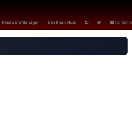
lo Simeone
Melania Trump
Zinedine Zidane
Maluma
PasswordManager
Cristhian Ruiz
Contacto