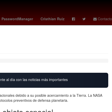
tch x ap
guardians - reds
vota la casa de los famosos mexico
PasswordManager
Cristhian Ruiz
Contacto
o
nte al día con las noticias más importantes
acionales debido a su posible acercamiento a la Tierra. La NASA
tocolos preventivos de defensa planetaria.
 objeto espacial