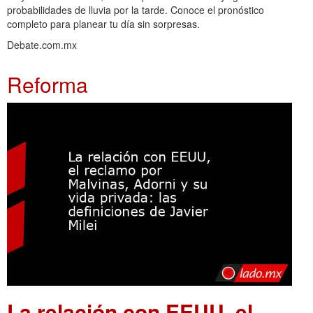
probabilidades de lluvia por la tarde. Conoce el pronóstico
completo para planear tu día sin sorpresas.
Debate.com.mx
Reforma
La relación con EEUU, el