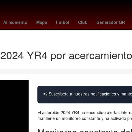
illies
tigers - blue jays
a que hora juega pumas vs pachuca
swa
Al momento
Mapa
Futbol
Club
Generador QR
yankees - mets
 2024 YR4 por acercamient
📲 Suscríbete a nuestras notificaciones y mante
El asteroide 2024 YR4 ha encendido alertas intern
mantiene un monitoreo constante y ha activado pro
Monitoreo constante del