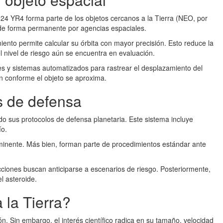
024 YR4 forma parte de los objetos cercanos a la Tierra (NEO, por
s de forma permanente por agencias espaciales.
ento permite calcular su órbita con mayor precisión. Esto reduce la
l nivel de riesgo aún se encuentra en evaluación.
tres y sistemas automatizados para rastrear el desplazamiento del
an conforme el objeto se aproxima.
s de defensa
do sus protocolos de defensa planetaria. Este sistema incluye
ío.
minente. Más bien, forman parte de procedimientos estándar ante
cciones buscan anticiparse a escenarios de riesgo. Posteriormente,
l asteroide.
a la Tierra?
. Sin embargo, el interés científico radica en su tamaño, velocidad