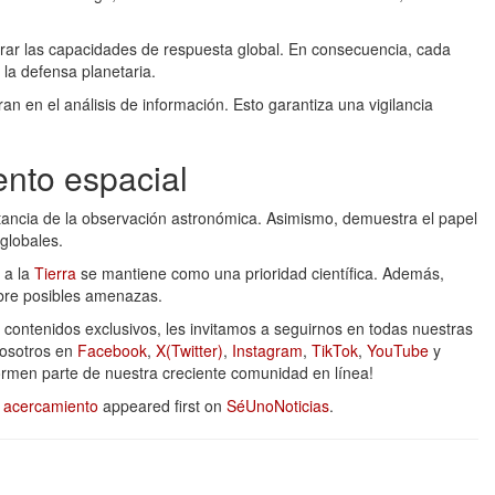
rar las capacidades de respuesta global. En consecuencia, cada
la defensa planetaria.
an en el análisis de información. Esto garantiza una vigilancia
ento espacial
tancia de la observación astronómica. Asimismo, demuestra el papel
 globales.
 a la
Tierra
se mantiene como una prioridad científica. Además,
bre posibles amenazas.
y contenidos exclusivos, les invitamos a seguirnos en todas nuestras
nosotros en
Facebook
,
X(Twitter)
,
Instagram
,
TikTok
,
YouTube
y
formen parte de nuestra creciente comunidad en línea!
 acercamiento
appeared first on
SéUnoNoticias
.