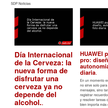
SDP Noticias
Día Internacional
HUAWEI p
pro: diseñ
de la Cerveza: la
autonomía
nueva forma de
.
diaria
disfrutar una
En un momento en 
cerveza ya no
no sirve solo para
mensajes, sino ta
depende del
registrar recuerdo
alcohol.
.
y resolver tareas c
bien importa más