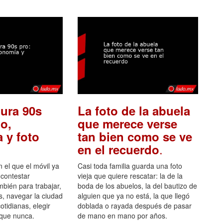
ura 90s
La foto de la abuela
o,
que merece verse
 y foto
tan bien como se ve
.
en el recuerdo
el que el móvil ya
Casi toda familia guarda una foto
 contestar
vieja que quiere rescatar: la de la
mbién para trabajar,
boda de los abuelos, la del bautizo de
s, navegar la ciudad
alguien que ya no está, la que llegó
otidianas, elegir
doblada o rayada después de pasar
 que nunca.
de mano en mano por años.