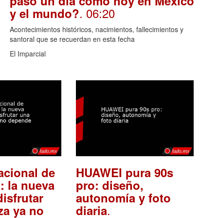
pasó un día como hoy en México
. 06:20
y el mundo?
Acontecimientos históricos, nacimientos, fallecimientos y
santoral que se recuerdan en esta fecha
El Imparcial
acional de
HUAWEI pura 90s
: la nueva
pro: diseño,
isfrutar
autonomía y foto
.
za ya no
diaria