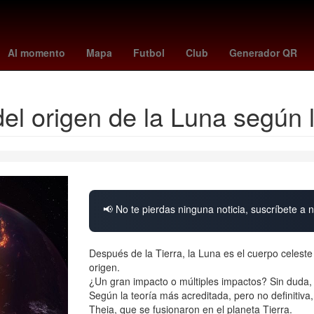
ler
Aguascalientes
27 de marzo
Incendio
Gobierno
2024
Al momento
Mapa
Futbol
Club
Generador QR
 del origen de la Luna según
📢 No te pierdas ninguna noticia, suscríbete a n
Después de la Tierra, la Luna es el cuerpo celeste
origen.
¿Un gran impacto o múltiples impactos? Sin duda, s
Según la teoría más acreditada, pero no definitiva
Theia, que se fusionaron en el planeta Tierra.