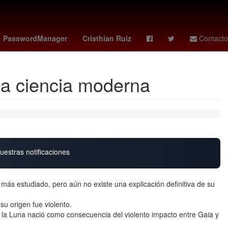
Argentina
Rosario
kenedy
PasswordManager
Cristhian Ruiz
Contacto
 la ciencia moderna
uestras notificaciones
 más estudiado, pero aún no existe una explicación definitiva de su
u origen fue violento.
, la Luna nació como consecuencia del violento impacto entre Gaia y