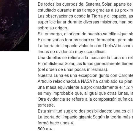
De todos los cuerpos del Sistema Solar, aparte de 
estudiado durante más tiempo gracias a su proxim
Las observaciones desde la Tierra y el espacio, a
superficie lunar durante diversas misiones, han pe
sobre su origen.
Sin embargo, el origen de nuestro satélite sigue si
Existen varias teorías sobre su formación, pero ni
La teoría del impacto violento con TheiaAl buscar 
líneas de evidencia muy específicas.
Una de ellas se refiere a la masa de la Luna en rel
En el Sistema Solar, las lunas generalmente tiene
(del orden de unas pocas milésimas).
Nuestra Luna es una excepción (junto con Caronte,
Artículo relacionadoLa NASA ha cambiado su plan 
una masa equivalente a aproximadamente el 1,2 % d
es muy improbable que, al igual que otras lunas, la
Otra evidencia se refiere a la composición química 
terrestre.
Esta similitud sugiere dos posibilidades: una es el 
La teoría del impacto giganteSegún la teoría más 
formó hace unos 4.
500 a 4.