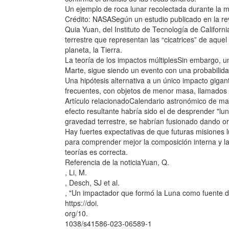
Un ejemplo de roca lunar recolectada durante la mi
Crédito: NASASegún un estudio publicado en la revi
Quia Yuan, del Instituto de Tecnología de Califor
terrestre que representan las “cicatrices” de aquel
planeta, la Tierra.
La teoría de los impactos múltiplesSin embargo, un
Marte, sigue siendo un evento con una probabili
Una hipótesis alternativa a un único impacto gig
frecuentes, con objetos de menor masa, llamados 
Artículo relacionadoCalendario astronómico de marz
efecto resultante habría sido el de desprender "lun
gravedad terrestre, se habrían fusionado dando or
Hay fuertes expectativas de que futuras misiones 
para comprender mejor la composición interna y la 
teorías es correcta.
Referencia de la noticiaYuan, Q.
, Li, M.
, Desch, SJ et al.
, "Un impactador que formó la Luna como fuente d
https://doi.
org/10.
1038/s41586-023-06589-1