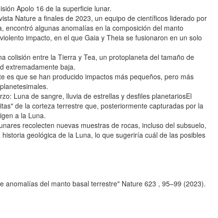
sión Apolo 16 de la superficie lunar.
sta Nature a finales de 2023, un equipo de científicos liderado por
nia, encontró algunas anomalías en la composición del manto
 violento impacto, en el que Gaia y Theia se fusionaron en un solo
a colisión entre la Tierra y Tea, un protoplaneta del tamaño de
dad extremadamente baja.
ante es que se han producido impactos más pequeños, pero más
planetesimales.
o: Luna de sangre, lluvia de estrellas y desfiles planetariosEl
itas" de la corteza terrestre que, posteriormente capturadas por la
igen a la Luna.
lunares recolecten nuevas muestras de rocas, incluso del subsuelo,
historia geológica de la Luna, lo que sugeriría cuál de las posibles
e anomalías del manto basal terrestre" Nature 623 , 95–99 (2023).