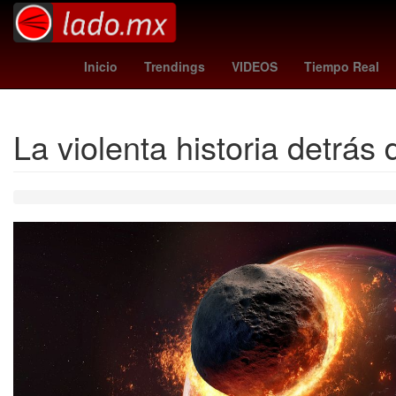
artificial intelligence
Ezra Mil
Inicio
Trendings
VIDEOS
Tiempo Real
La violenta historia detrás