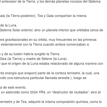
 antecesor de la Tierra, y los demás planetas rocosos del Sistema
aia (la Tierra posterior), Tea y Gaia compartían la misma
 de la Luna.
istema Solar exterior, sino un planeta interior que orbitaba cerca de
es gravitacionales en su órbita, muy frecuentes en las primeras
tó violentamente con la Tierra cuando ambos comenzaban a
 y de su fusión habría surgido la Tierra.
e Gea (la Tierra) y madre de Selene (la Luna).
o que el origen de la Luna estaba relacionado de alguna manera con
anta energía que evaporó parte de la corteza terrestre, la cual, una
ndo una estructura particular llamada sinestia ), luego se
cia de este evento.
e un asteroide como 2024 YR4, un "destructor de ciudades", sino al
 terrestre y de Tea, adquirió la misma composición química, como lo