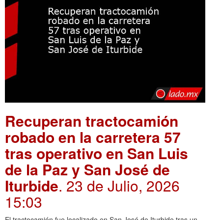
Recuperan tractocamión
robado en la carretera 57
tras operativo en San Luis
de la Paz y San José de
Iturbide
. 23 de Julio, 2026
15:03
El tractocamión fue localizado en San José de Iturbide tras un