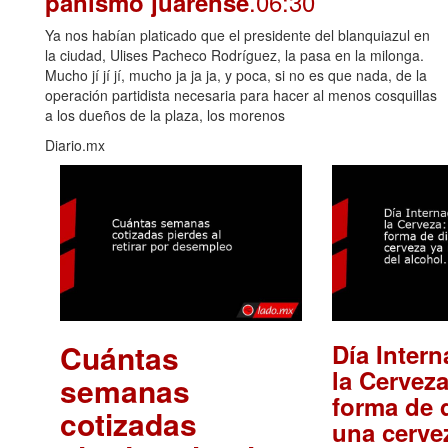
.06:30
panismo juarense
Ya nos habían platicado que el presidente del blanquiazul en
la ciudad, Ulises Pacheco Rodríguez, la pasa en la milonga.
Mucho jí jí jí, mucho ja ja ja, y poca, si no es que nada, de la
operación partidista necesaria para hacer al menos cosquillas
a los dueños de la plaza, los morenos
Diario.mx
Cuántas
Día Intern
la Cerveza
semanas
forma de d
cotizadas
una cerve