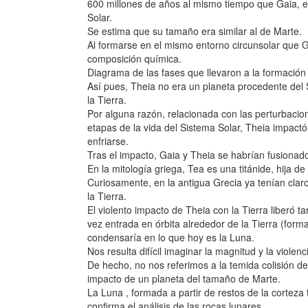
600 millones de años al mismo tiempo que Gaia, el
Solar.
Se estima que su tamaño era similar al de Marte.
Al formarse en el mismo entorno circunsolar que G
composición química.
Diagrama de las fases que llevaron a la formación
Así pues, Theia no era un planeta procedente del S
la Tierra.
Por alguna razón, relacionada con las perturbacion
etapas de la vida del Sistema Solar, Theia impac
enfriarse.
Tras el impacto, Gaia y Theia se habrían fusionado
En la mitología griega, Tea es una titánide, hija d
Curiosamente, en la antigua Grecia ya tenían clar
la Tierra.
El violento impacto de Theia con la Tierra liberó t
vez entrada en órbita alrededor de la Tierra (forma
condensaría en lo que hoy es la Luna.
Nos resulta difícil imaginar la magnitud y la violen
De hecho, no nos referimos a la temida colisión d
impacto de un planeta del tamaño de Marte.
La Luna , formada a partir de restos de la corteza
confirma el análisis de las rocas lunares.