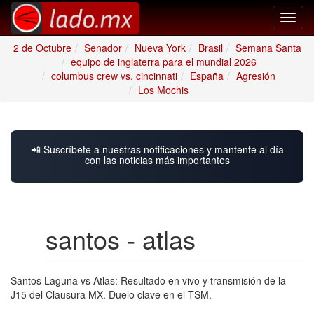
Toggl
navig
2 de Octubre
Senador
Nueva York
Brasil
Semana Santa
equipo de inglaterra para el mundial 2026
columbus crew vs. cincinnati
España
Agresión
Los Mochis
📲 Suscríbete a nuestras notificaciones y mantente al día
con las noticias más importantes
santos - atlas
Santos Laguna vs Atlas: Resultado en vivo y transmisión de la
J15 del Clausura MX. Duelo clave en el TSM.