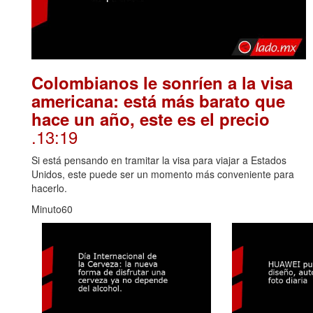
Colombianos le sonríen a la visa
americana: está más barato que
hace un año, este es el precio
.13:19
Si está pensando en tramitar la visa para viajar a Estados
Unidos, este puede ser un momento más conveniente para
hacerlo.
Minuto60