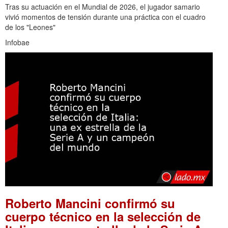
Tras su actuación en el Mundial de 2026, el jugador samario
vivió momentos de tensión durante una práctica con el cuadro
de los "Leones"
Infobae
Roberto Mancini confirmó su
cuerpo técnico en la selección de