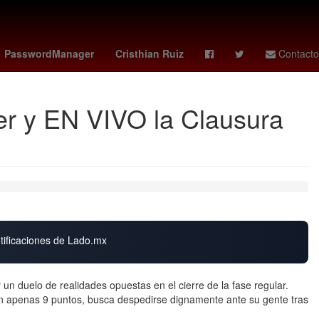
íder supremo de irán
Digitalización
Perú
PasswordManager
Cristhian Ruiz
Contacto
er y EN VIVO la Clausura
otificaciones de Lado.mx
un duelo de realidades opuestas en el cierre de la fase regular.
on apenas 9 puntos, busca despedirse dignamente ante su gente tras