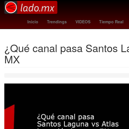
instituto - independiente
España
samsu
Inicio
Trendings
VIDEOS
Tiempo Real
¿Qué canal pasa Santos La
MX