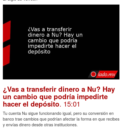
¿Vas a transferir dinero a Nu? Hay
un cambio que podría impedirte
. 15:01
hacer el depósito
Tu cuenta Nu sigue funcionando igual, pero su conversión en
banco trae cambios que podrían afectar la forma en que recibes
y envías dinero desde otras instituciones.