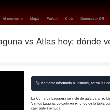
ng s24
2024
Patrik Schick
The Addams Family
Star Wars
l
Al momento
Mapa
Futbol
Club
Generador QR
guna vs Atlas hoy: dónde v
🚀 Mantente informado al instante, activa las n
La Comarca Lagunera se viste de gala para recibir 
Santos Laguna, ubicado en el fondo de la tabla c
caer ante Pachuca.