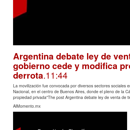
Argentina debate ley de vent
gobierno cede y modifica pr
derrota
.11:44
La movilización fue convocada por diversos sectores sociales e
Nacional, en el centro de Buenos Aires, donde el pleno de la Cám
propiedad privada"The post Argentina debate ley de venta de ti
AlMomento.mx