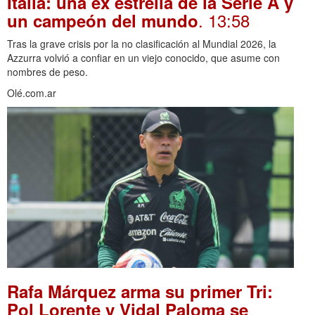
Italia: una ex estrella de la Serie A y
. 13:58
un campeón del mundo
Tras la grave crisis por la no clasificación al Mundial 2026, la
Azzurra volvió a confiar en un viejo conocido, que asume con
nombres de peso.
Olé.com.ar
Rafa Márquez arma su primer Tri:
Pol Lorente y Vidal Paloma se