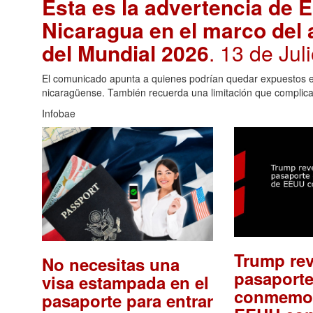
Esta es la advertencia de 
Nicaragua en el marco del a
del Mundial 2026
. 13 de Jul
El comunicado apunta a quienes podrían quedar expuestos e
nicaragüense. También recuerda una limitación que complicar
Infobae
Trump re
No necesitas una
pasaport
visa estampada en el
conmemor
pasaporte para entrar