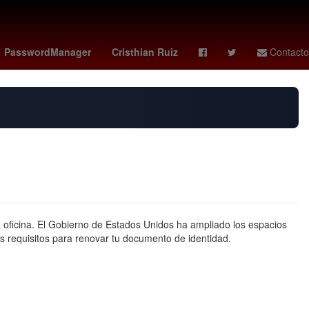
e reinos
Eclipse
Letizia Ortiz
flightradar24
PasswordManager
Cristhian Ruiz
Contacto
a oficina. El Gobierno de Estados Unidos ha ampliado los espacios
s requisitos para renovar tu documento de identidad.