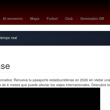
ia
Argentina
Harry Styles
Yoko Taro
el universal mexico
siet
Al momento
Mapa
Futbol
Club
Generador QR
 tiempo real
nse
rcionados: Renueva tu pasaporte estadounidense en 2026 sin visitar un
a de 6 meses que puede afectar los viajes internacionales. Descubre lo