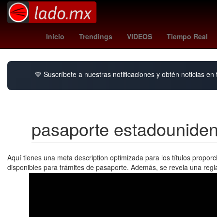
casas infonavit o viviendas recuperadas
loter
Inicio
Trendings
VIDEOS
Tiempo Real
💙 Suscríbete a nuestras notificaciones y obtén noticias en
pasaporte estadounide
Aquí tienes una meta description optimizada para los títulos propo
disponibles para trámites de pasaporte. Además, se revela una regl