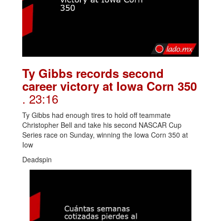
Ty Gibbs records second
career victory at Iowa Corn 350
. 23:16
Ty Gibbs had enough tires to hold off teammate
Christopher Bell and take his second NASCAR Cup
Series race on Sunday, winning the Iowa Corn 350 at
Iow
Deadspin