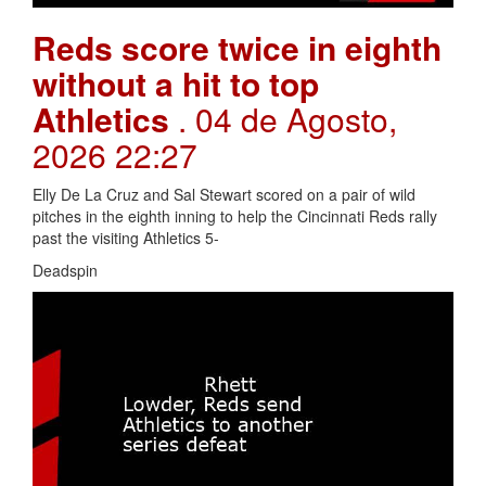
Reds score twice in eighth
without a hit to top
Athletics
. 04 de Agosto,
2026 22:27
Elly De La Cruz and Sal Stewart scored on a pair of wild
pitches in the eighth inning to help the Cincinnati Reds rally
past the visiting Athletics 5-
Deadspin