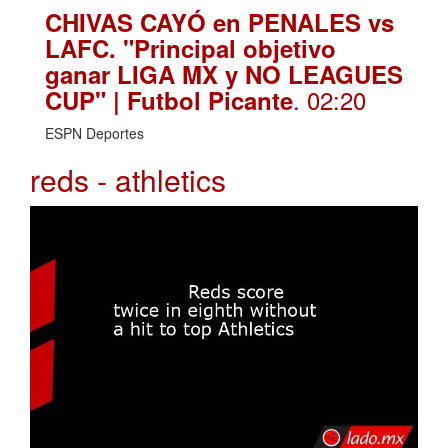
CHIVAS CAYÓ en PENALES vs
LAFC. "Principal objetivo
ganar LIGA MX y NO LEAGUES
. 02:20
CUP" | Futbol Picante
ESPN Deportes
reds - athletics