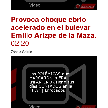
Provoca choque ebrio
acelerado en el bulevar
Emilio Arizpe de la Maza
.
02:20
Zócalo Saltillo