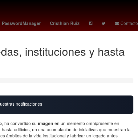
y
curry
Deadpool
botafogo vs
26 de julio
PasswordManager
Cristhian Ruiz
Contacto
as, instituciones y hasta
uestras notificaciones
p
, ha convertido su
imagen
en un elemento omnipresente en
y hasta edificios, en una acumulación de iniciativas que muestran la
s ámbitos de la vida institucional y fabricar un legado antes