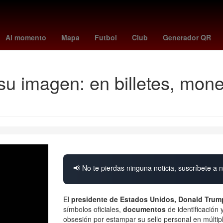
uston Rockets
Dallas Cowboys
minnesota - juárez
Stephen Curr
Al momento
Mapa
Futbol
Club
Generador QR
u imagen: en billetes, moned
📢 No te pierdas ninguna noticia, suscríbete a n
El
presidente de Estados Unidos, Donald Trum
símbolos oficiales,
documentos
de identificación 
obsesión por estampar su sello personal en múltiple