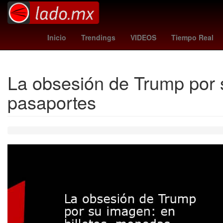
santa misa
estudiantes vs independiente
Ho
Inicio
Trendings
VIDEOS
Tiempo Real
La obsesión de Trump por s
pasaportes