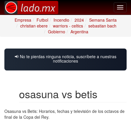
Toggl
navig
Empresa
Futbol
Incendio
2024
Semana Santa
christian ebere
warriors - celtics
sebastian bach
Gobierno
Argentina
📢 No te pierdas ninguna noticia, suscríbete a nuestras
notificaciones
osasuna vs betis
Osasuna vs Betis: Horarios, fechas y televisión de los octavos de
final de la Copa del Rey.