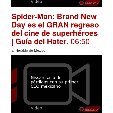
Spider-Man: Brand New
Day es el GRAN regreso
del cine de superhéroes
| Guía del Hater
. 06:50
El Heraldo de México