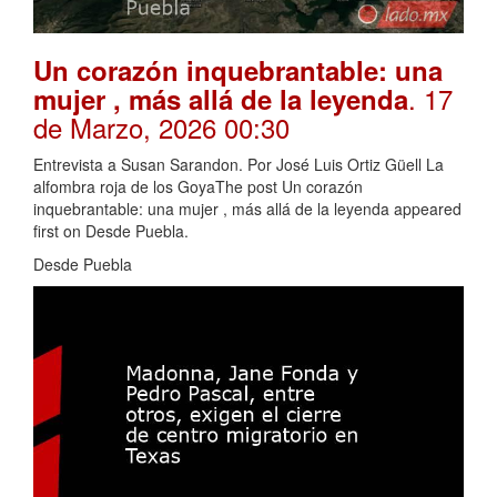
Un corazón inquebrantable: una
. 17
mujer , más allá de la leyenda
de Marzo, 2026 00:30
Entrevista a Susan Sarandon. Por José Luis Ortiz Güell La
alfombra roja de los GoyaThe post Un corazón
inquebrantable: una mujer , más allá de la leyenda appeared
first on Desde Puebla.
Desde Puebla