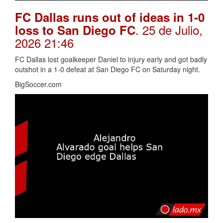
FC Dallas runs out of ideas in 1-0
. 25 de Julio,
loss to San Diego FC
2026 21:46
FC Dallas lost goalkeeper Daniel to injury early and got badly
outshot in a 1-0 defeat at San Diego FC on Saturday night.
BigSoccer.com