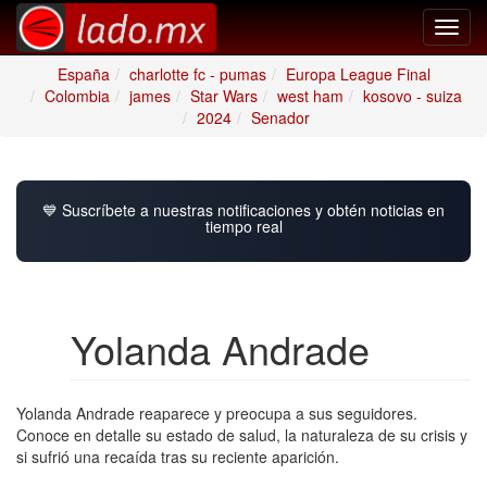
Toggl
navig
España
charlotte fc - pumas
Europa League Final
Colombia
james
Star Wars
west ham
kosovo - suiza
2024
Senador
💙 Suscríbete a nuestras notificaciones y obtén noticias en
tiempo real
Yolanda Andrade
Yolanda Andrade reaparece y preocupa a sus seguidores.
Conoce en detalle su estado de salud, la naturaleza de su crisis y
si sufrió una recaída tras su reciente aparición.