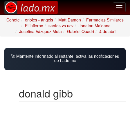
Toggl
navig
Cohete
orioles - angels
Matt Damon
Farmacias Similares
El infierno
santos vs ucv
Jonatan Maidana
Josefina Vázquez Mota
Gabriel Quadri
4 de abril
🚀 Mantente informado al instante, activa las notificaciones
de Lado.mx
donald gibb