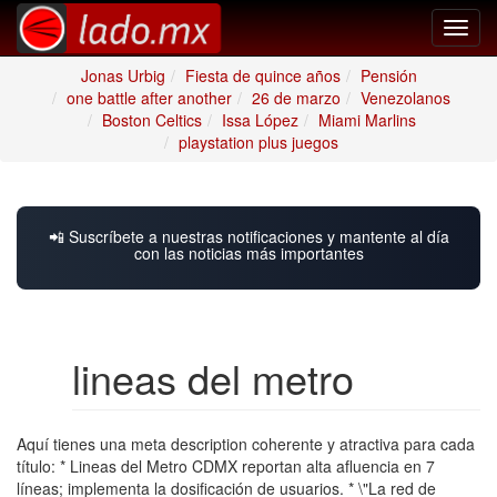
Toggl
navig
Jonas Urbig
Fiesta de quince años
Pensión
one battle after another
26 de marzo
Venezolanos
Boston Celtics
Issa López
Miami Marlins
playstation plus juegos
📲 Suscríbete a nuestras notificaciones y mantente al día
con las noticias más importantes
lineas del metro
Aquí tienes una meta description coherente y atractiva para cada
título: * Lineas del Metro CDMX reportan alta afluencia en 7
líneas; implementa la dosificación de usuarios. * \"La red de