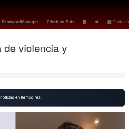
s 10 de noviembre
Ridley Scott
Jorge Messi
PasswordManager
Cristhian Ruiz
Contacto
 de violencia y
noticias en tiempo real