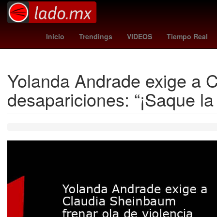
estafa
iphone 16 pro max
Agresión
Teca
Inicio
Trendings
VIDEOS
Tiempo Real
Yolanda Andrade exige a Cl
desapariciones: “¡Saque la 