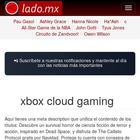
Toggl
navig
Pau Gasol
Ashley Grace
Hanna Nicole
Ha*Ash
c
All-Star Game de la NBA
John Gotti
Tyus Jones
Circuito de Zandvoort
Owen Wilson
📲 Suscríbete a nuestras notificaciones y mantente al día
con las noticias más importantes
xbox cloud gaming
Aquí tienes una meta description que unifica el contenido de los
títulos: Descubre un survival horror de ciencia ficción de terror y
acción, inspirado en Dead Space, y disfruta de The Callisto
Protocol gratis por Navidad. Protege tu cuenta con consejos de