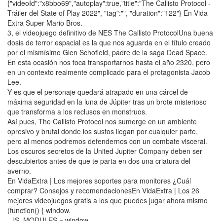
{"videoId":"x8bbo69","autoplay":true,"title":"The Callisto Protocol -
Tráiler del State of Play 2022", "tag":"", "duration":"122"} En Vida
Extra Super Mario Bros.
3, el videojuego definitivo de NES The Callisto ProtocolUna buena
dosis de terror espacial es la que nos aguarda en el título creado
por el mismísimo Glen Schofield, padre de la saga Dead Space.
En esta ocasión nos toca transportarnos hasta el año 2320, pero
en un contexto realmente complicado para el protagonista Jacob
Lee.
Y es que el personaje quedará atrapado en una cárcel de
máxima seguridad en la luna de Júpiter tras un brote misterioso
que transforma a los reclusos en monstruos.
Así pues, The Callisto Protocol nos sumerge en un ambiente
opresivo y brutal donde los sustos llegan por cualquier parte,
pero al menos podremos defendernos con un combate visceral.
Los oscuros secretos de la United Jupiter Company deben ser
descubiertos antes de que te parta en dos una criatura del
averno.
En VidaExtra | Los mejores soportes para monitores ¿Cuál
comprar? Consejos y recomendacionesEn VidaExtra | Los 26
mejores videojuegos gratis a los que puedes jugar ahora mismo
(function() { window.
_JS_MODULES = window.