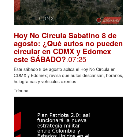
Hoy No Circula Sabatino 8 de
agosto: ¿Qué autos no pueden
circular en CDMX y Edomex
.07:25
este SÁBADO?
Este sábado 8 de agosto aplica el Hoy No Circula en
CDMX y Edomex; revisa qué autos descansan, horarios,
hologramas y vehículos exentos
Tribuna