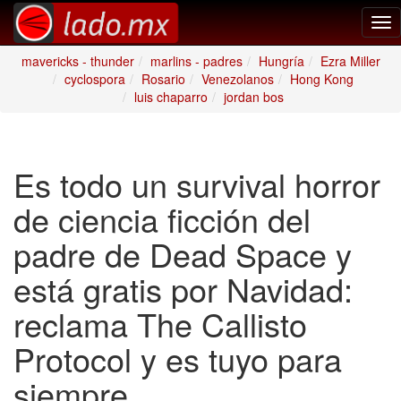
Tog
nav
mavericks - thunder
marlins - padres
Hungría
Ezra Miller
cyclospora
Rosario
Venezolanos
Hong Kong
luis chaparro
jordan bos
Es todo un survival horror
de ciencia ficción del
padre de Dead Space y
está gratis por Navidad:
reclama The Callisto
Protocol y es tuyo para
siempre