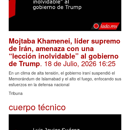
Mojtaba Khamenei, líder supremo
de Irán, amenaza con una
“lección inolvidable” al gobierno
. 18 de Julio, 2026 16:25
de Trump
En un clima de alta tensión, el gobierno iraní suspendió el
Memorándum de Islamabad y el alto el fuego, enfocando sus
esfuerzos en la defensa nacional
Tribuna
cuerpo técnico