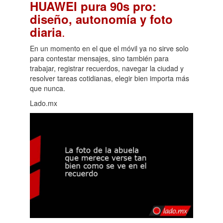
HUAWEI pura 90s pro:
diseño, autonomía y foto
.
diaria
En un momento en el que el móvil ya no sirve solo
para contestar mensajes, sino también para
trabajar, registrar recuerdos, navegar la ciudad y
resolver tareas cotidianas, elegir bien importa más
que nunca.
Lado.mx