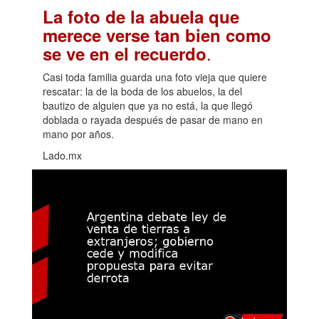
La foto de la abuela que
merece verse tan bien como
.
se ve en el recuerdo
Casi toda familia guarda una foto vieja que quiere
rescatar: la de la boda de los abuelos, la del
bautizo de alguien que ya no está, la que llegó
doblada o rayada después de pasar de mano en
mano por años.
Lado.mx