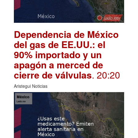
Dependencia de México
del gas de EE.UU.: el
90% importado y un
apagón a merced de
cierre de válvulas
. 20:20
Aristegui Noticias