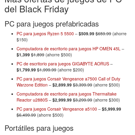
del Black Friday
PC para juegos prefabricadas
PC para juegos Ryzen 5 5500
–
$509.99
$659.99
(ahorre
$150)
Computadora de escritorio para juegos HP OMEN 45L
–
$1,399
$1,899
(ahorre $500)
PC de escritorio para juegos GIGABYTE AORUS
–
$1,799.99
$1,999.99
(ahorre $200)
PC para juegos Corsair Vengeance a7500 Call of Duty
Warzone Edition
–
$2,899.99
$3,399.99
(ahorre $500)
Computadora de escritorio para juegos Thermaltake
Reactor u2880S
–
$2,999.99
$3,299.99
(ahorre $300)
PC para juegos Corsair Vengeance a5100
–
$5,999.99
$6,499.99
(ahorre $500)
Portátiles para juegos