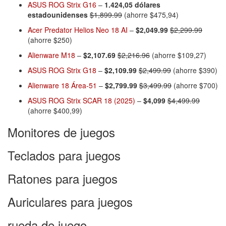
ASUS ROG Strix G16
–
1.424,05 dólares
estadounidenses
$1,899.99
(ahorre $475,94)
Acer Predator Helios Neo 18 AI
–
$2,049.99
$2,299.99
(ahorre $250)
Alienware M18
–
$2,107.69
$2,216.96
(ahorre $109,27)
ASUS ROG Strix G18
–
$2,109.99
$2,499.99
(ahorre $390)
Alienware 18 Área-51
–
$2,799.99
$3,499.99
(ahorre $700)
ASUS ROG Strix SCAR 18 (2025)
–
$4,099
$4,499.99
(ahorre $400,99)
Monitores de juegos
Teclados para juegos
Ratones para juegos
Auriculares para juegos
rueda de juego