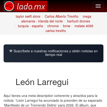
Toggl
navig
taylor swift store
Carlos Alberto Treviño
mega
alemania - irlanda del norte
harfuch drones
turquía - españa
chrome
bmw
melate 4095
carlos treviño
💙 Suscríbete a nuestras notificaciones y obtén noticias en
tiempo real
León Larregui
Aquí tienes una meta description coherente y atractiva para la
noticia: “León Larregui ha anunciado la preorden de su esperado
‘Manifiesto de un Tremendo Delirio’ para 2026. El álbum, que