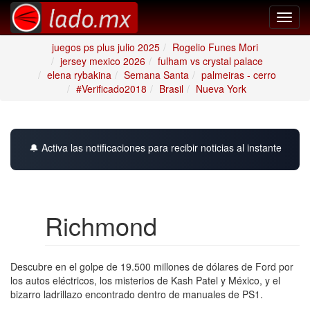
Toggl
navig
juegos ps plus julio 2025
Rogelio Funes Mori
jersey mexico 2026
fulham vs crystal palace
elena rybakina
Semana Santa
palmeiras - cerro
#Verificado2018
Brasil
Nueva York
🔔 Activa las notificaciones para recibir noticias al instante
Richmond
Descubre en el golpe de 19.500 millones de dólares de Ford por
los autos eléctricos, los misterios de Kash Patel y México, y el
bizarro ladrillazo encontrado dentro de manuales de PS1.