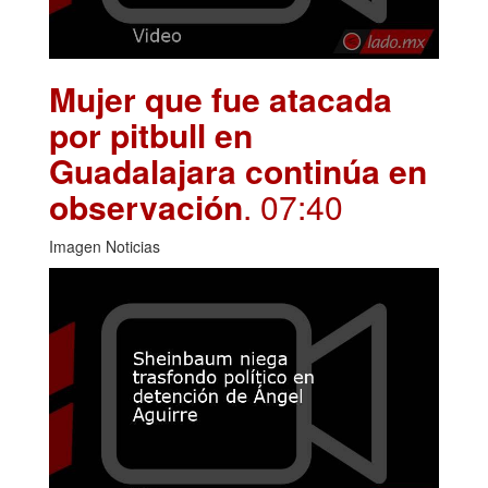
Mujer que fue atacada
por pitbull en
Guadalajara continúa en
observación
. 07:40
Imagen Noticias