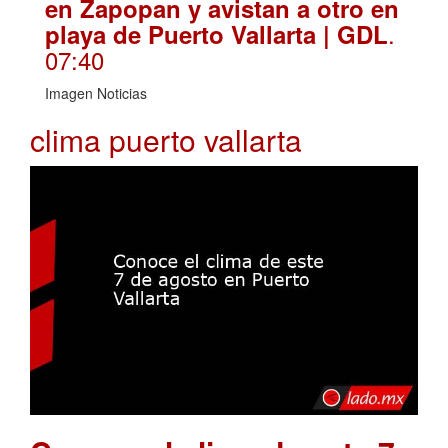
en Zapopan y avistan a otro en
.
playa de Puerto Vallarta | GDL
07:40
Imagen Noticias
clima puerto vallarta