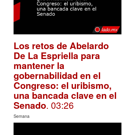
Los retos de Abelardo
De La Espriella para
mantener la
gobernabilidad en el
Congreso: el uribismo,
una bancada clave en el
Senado
. 03:26
Semana