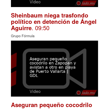
Sheinbaum niega trasfondo
político en detención de Ángel
. 09:50
Aguirre
Grupo Fórmula
Aseguran pequeño cocodrilo