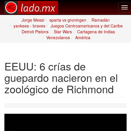
Tog
nav
Jorge Messi
sparta vs groningen
Ramadán
yankees - braves
Juegos Centroamericanos y del Caribe
Detroit Pistons
Star Wars
Cartagena de Indias
Venezolanos
América
EEUU: 6 crías de
guepardo nacieron en el
zoológico de Richmond