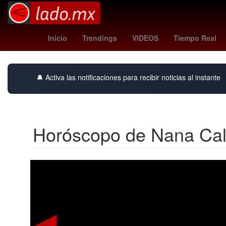
Selección de fútbol de El Salvador
Gas volcánico
Inicio
Trendings
VIDEOS
Tiempo Real
🔔 Activa las notificaciones para recibir noticias al instante
Horóscopo de Nana Cali