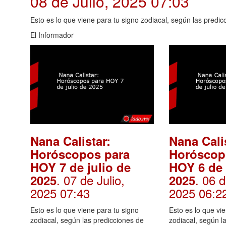
08 de Julio, 2025 07:03
Esto es lo que viene para tu signo zodiacal, según las predic
El Informador
Nana Calistar:
Nana Cali
Horóscopos para
Horóscop
HOY 7 de julio de
HOY 6 de 
. 07 de Julio,
. 06 d
2025
2025
2025 07:43
2025 06:2
Esto es lo que viene para tu signo
Esto es lo que vi
zodiacal, según las predicciones de
zodiacal, según l