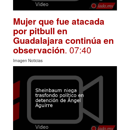
Mujer que fue atacada
por pitbull en
Guadalajara continúa en
observación
. 07:40
Imagen Noticias