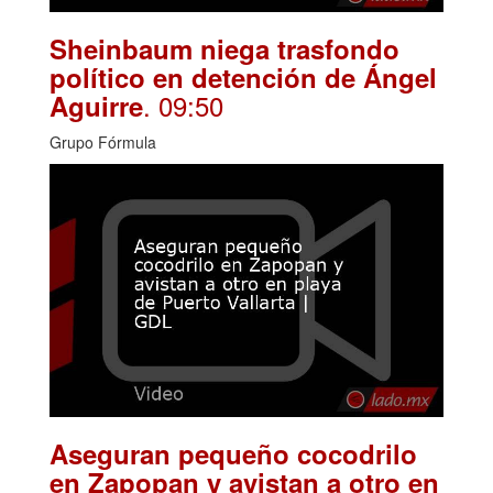
Sheinbaum niega trasfondo
político en detención de Ángel
. 09:50
Aguirre
Grupo Fórmula
Aseguran pequeño cocodrilo
en Zapopan y avistan a otro en