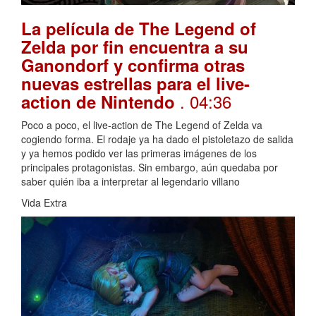
La película de The Legend of
Zelda por fin encuentra a su
Ganondorf y confirma otras
nuevas estrellas para el live-
. 04:36
action de Nintendo
Poco a poco, el live-action de The Legend of Zelda va
cogiendo forma. El rodaje ya ha dado el pistoletazo de salida
y ya hemos podido ver las primeras imágenes de los
principales protagonistas. Sin embargo, aún quedaba por
saber quién iba a interpretar al legendario villano
Vida Extra