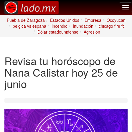
Tog
nav
Puebla de Zaragoza
Estados Unidos
Empresa
Ocoyucan
belgica vs españa
Incendio
Inundación
chicago fire fc
Dólar estadounidense
Agresión
Revisa tu horóscopo de
Nana Calistar hoy 25 de
junio