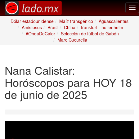
Tog
nav
Dólar estadounidense
Maíz transgénico
Aguascalientes
Amistosos
Brasil
China
frankfurt - hoffenheim
#OndaDeCalor
Selección de fútbol de Gabón
Marc Cucurella
Nana Calistar:
Horóscopos para HOY 18
de junio de 2025