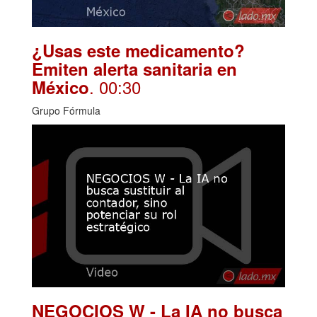
¿Usas este medicamento?
Emiten alerta sanitaria en
. 00:30
México
Grupo Fórmula
NEGOCIOS W - La IA no busca