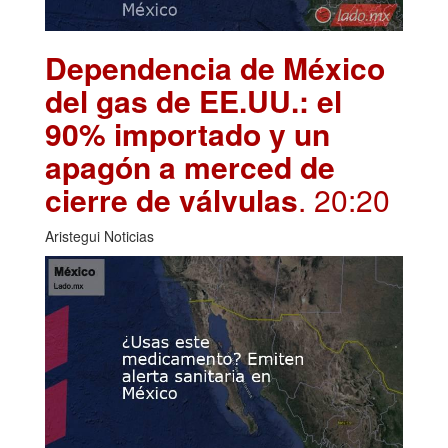
Dependencia de México
del gas de EE.UU.: el
90% importado y un
apagón a merced de
cierre de válvulas
. 20:20
Aristegui Noticias