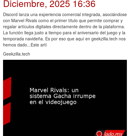
Diciembre, 2025 16:36
Discord lanza una experiencia comercial integrada, asociándose
con Marvel Rivals como el primer título que permite comprar y
regalar artículos digitales directamente dentro de la plataforma.
La función llega justo a tiempo para el aniversario del juego y la
temporada navideña. Es por eso que aquí en geekzilla.tech nos
hemos dado...Este artí
Geekzilla.tech