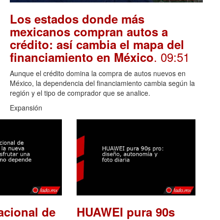
Los estados donde más
mexicanos compran autos a
crédito: así cambia el mapa del
. 09:51
financiamiento en México
Aunque el crédito domina la compra de autos nuevos en
México, la dependencia del financiamiento cambia según la
región y el tipo de comprador que se analice.
Expansión
acional de
HUAWEI pura 90s