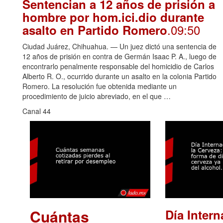
Sentencian a 12 años de prisión a
hombre por hom.ici.dio durante
.09:50
asalto en Partido Romero
Ciudad Juárez, Chihuahua. — Un juez dictó una sentencia de
12 años de prisión en contra de Germán Isaac P. A., luego de
encontrarlo penalmente responsable del homicidio de Carlos
Alberto R. O., ocurrido durante un asalto en la colonia Partido
Romero. La resolución fue obtenida mediante un
procedimiento de juicio abreviado, en el que …
Canal 44
Cuántas
Día Intern