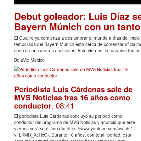
Debut goleador: Luis Díaz se
Bayern Múnich con un tanto 
El Guajiro ya comienza a deslumbrar al mundo a días del inicio
temporada del Bayern Múnich está cerca de comenzar oficialme
serie de encuentros amistosos. Este viernes, la máquina teutona
BolaVip Mexico
Periodista Luis Cárdenas sale de
MVS Noticias tras 16 años como
. 08:41
conductor
El periodista Luis Cárdenas concluyó su periodo como
conductor del programa de MVS Noticias y anunció que este
viernes será su último día.https://www.youtube.com/watch?
v=LKMH_XcHcGk“Durante 16 años, con total libertad, esta
casa me permitió aprender, crecer, hacer amigos y vivir