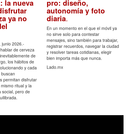
: la nueva
pro: diseño,
isfrutar
autonomía y foto
.
za ya no
diaria
el
En un momento en el que el móvil ya
no sirve solo para contestar
mensajes, sino también para trabajar,
 junio 2026.-
registrar recuerdos, navegar la ciudad
hablar de cerveza
y resolver tareas cotidianas, elegir
 inevitablemente de
bien importa más que nunca.
go, los hábitos de
Lado.mx
olucionando y cada
 buscan
es permitan disfrutar
 mismo ritual y la
 social, pero de
ilibrada.