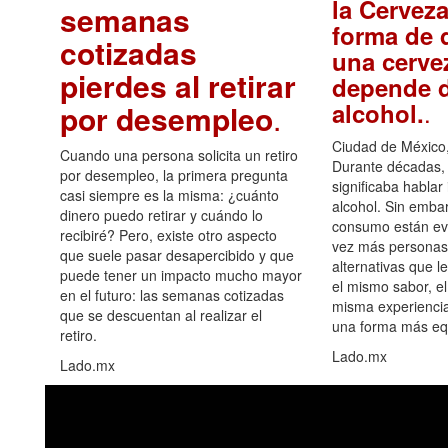
la Cerveza
semanas
forma de d
cotizadas
una cerve
pierdes al retirar
depende d
.
alcohol.
por desempleo
.
Ciudad de México,
Cuando una persona solicita un retiro
Durante décadas, 
por desempleo, la primera pregunta
significaba hablar
casi siempre es la misma: ¿cuánto
alcohol. Sin embar
dinero puedo retirar y cuándo lo
consumo están ev
recibiré? Pero, existe otro aspecto
vez más personas
que suele pasar desapercibido y que
alternativas que l
puede tener un impacto mucho mayor
el mismo sabor, el
en el futuro: las semanas cotizadas
misma experiencia
que se descuentan al realizar el
una forma más equ
retiro.
Lado.mx
Lado.mx