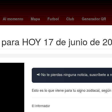
ico 2026
fulham vs crystal palace
elena rybakina
Semana Santa
Al momento
Mapa
Futbol
Club
Generador QR
 para HOY 17 de junio de 2
📢 No te pierdas ninguna noticia, suscríbete a n
Esto es lo que viene para tu signo zodiacal, según
El Informador