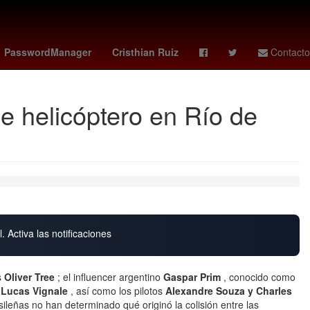
 ortiz candidato
Racing Club
Arturo Carmona
PasswordManager
Cristhian Ruiz
Contacto
de helicóptero en Río de
. Activa las notificaciones
s
Oliver Tree
; el influencer argentino
Gaspar Prim
, conocido como
o
Lucas Vignale
, así como los pilotos
Alexandre Souza y Charles
ileñas no han determinado qué originó la colisión entre las