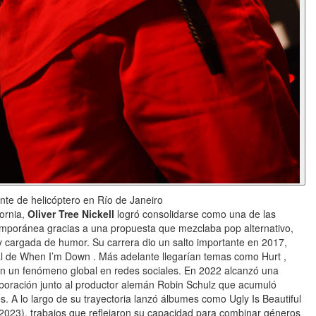
nte de helicóptero en Río de Janeiro
fornia,
Oliver Tree Nickell
logró consolidarse como una de las
emporánea gracias a una propuesta que mezclaba pop alternativo,
 y cargada de humor. Su carrera dio un salto importante en 2017,
iral de When I’m Down . Más adelante llegarían temas como Hurt ,
 en un fenómeno global en redes sociales. En 2022 alcanzó una
aboración junto al productor alemán Robin Schulz que acumuló
s. A lo largo de su trayectoria lanzó álbumes como Ugly Is Beautiful
2023), trabajos que reflejaron su capacidad para combinar géneros