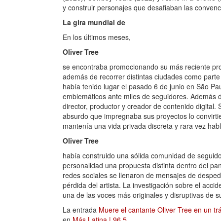
y construir personajes que desafiaban las convenci
La gira mundial de
En los últimos meses,
Oliver Tree
se encontraba promocionando su más reciente pro
además de recorrer distintas ciudades como parte 
había tenido lugar el pasado 6 de junio en São Pa
emblemáticos ante miles de seguidores. Además d
director, productor y creador de contenido digital. 
absurdo que impregnaba sus proyectos lo convirtier
mantenía una vida privada discreta y rara vez hab
Oliver Tree
había construido una sólida comunidad de seguid
personalidad una propuesta distinta dentro del pan
redes sociales se llenaron de mensajes de desped
pérdida del artista. La investigación sobre el acc
una de las voces más originales y disruptivas de s
La entrada
Muere el cantante Oliver Tree en un tr
en
Más Latina | 96.5
.