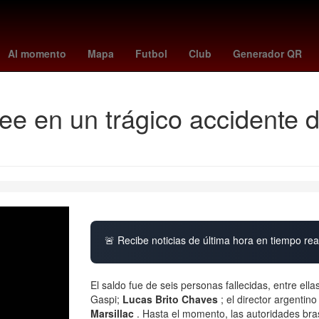
enderás
Rosario
Incendio
Asamblea
disney plus
hugo aguilar
Al momento
Mapa
Futbol
Club
Generador QR
ree en un trágico accidente 
🚨 Recibe noticias de última hora en tiempo real
El saldo fue de seis personas fallecidas, entre ella
Gaspi;
Lucas Brito Chaves
; el director argentin
Marsillac
. Hasta el momento, las autoridades bras