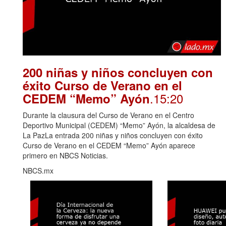
200 niñas y niños concluyen con
éxito Curso de Verano en el
.15:20
CEDEM “Memo” Ayón
Durante la clausura del Curso de Verano en el Centro
Deportivo Municipal (CEDEM) “Memo” Ayón, la alcaldesa de
La PazLa entrada 200 niñas y niños concluyen con éxito
Curso de Verano en el CEDEM “Memo” Ayón aparece
primero en NBCS Noticias.
NBCS.mx