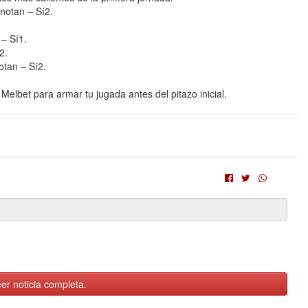
notan – Sí2.
– Sí1.
2.
tan – Sí2.
Melbet para armar tu jugada antes del pitazo inicial.
er noticia completa.