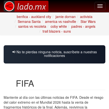
Toggl
navig
benfica - auckland city
jamie dornan
activista
Semana Santa
america vs nashville
Star Wars
santos vs recoleta
coby white
padres - angels
trail blazers - suns
📢 No te pierdas ninguna noticia, suscríbete a nuestras
notificaciones
FIFA
Mantente al día con las últimas noticias de FIFA. Desde el riesgo
del calor extremo en el Mundial 2026 hasta la venta de
fragmentos históricos de la final. Además, revivimos la