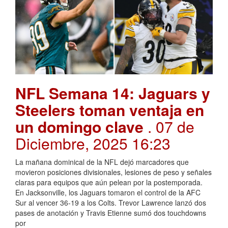
NFL Semana 14: Jaguars y
Steelers toman ventaja en
un domingo clave
. 07 de
Diciembre, 2025 16:23
La mañana dominical de la NFL dejó marcadores que
movieron posiciones divisionales, lesiones de peso y señales
claras para equipos que aún pelean por la postemporada.
En Jacksonville, los Jaguars tomaron el control de la AFC
Sur al vencer 36-19 a los Colts. Trevor Lawrence lanzó dos
pases de anotación y Travis Etienne sumó dos touchdowns
por