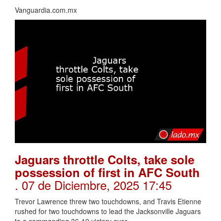
Vanguardia.com.mx
Jaguars throttle Colts, take sole
possession of first in AFC South
. 07 de Diciembre, 2025 17:45
Trevor Lawrence threw two touchdowns, and Travis Etienne
rushed for two touchdowns to lead the Jacksonville Jaguars
to a commanding 36-19 victory over