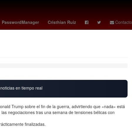
na post creditos
miami vs san luis
Venezolanos
Cohete
PasswordManager
Cristhian Ruiz
Contacto
noticias en tiempo real
onald Trump sobre el fin de la guerra, advirtiendo que «nada» está
 las negociaciones tras una semana de tensiones bélicas con
rácticamente finalizadas.