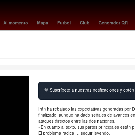
us magomedov
Antoine Griezmann
política
toy story 5 tiene esce
Al momento
Mapa
Futbol
Club
Generador QR
💙 Suscríbete a nuestras notificaciones y obtén 
Irán ha rebajado las expectativas generadas por D
finalizado, aunque ha dado señales de avances en
ataques directos entre las dos naciones.
«En cuanto al texto, sus partes principales están p
El problema radica … seguir leyendo.