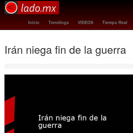
Germán Berterame
Rogelio Funes Mori
mexico vs
ab
Inicio
Trendings
VIDEOS
Tiempo Real
Irán niega fin de la guerra