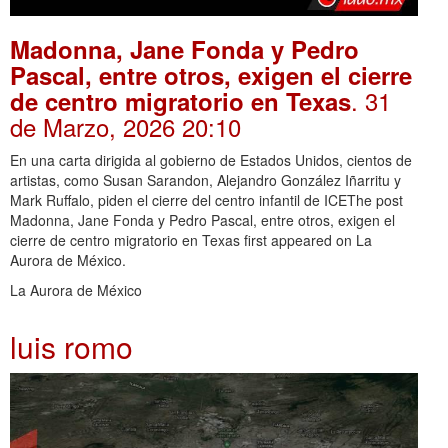
Madonna, Jane Fonda y Pedro
Pascal, entre otros, exigen el cierre
. 31
de centro migratorio en Texas
de Marzo, 2026 20:10
En una carta dirigida al gobierno de Estados Unidos, cientos de
artistas, como Susan Sarandon, Alejandro González Iñarritu y
Mark Ruffalo, piden el cierre del centro infantil de ICEThe post
Madonna, Jane Fonda y Pedro Pascal, entre otros, exigen el
cierre de centro migratorio en Texas first appeared on La
Aurora de México.
La Aurora de México
luis romo