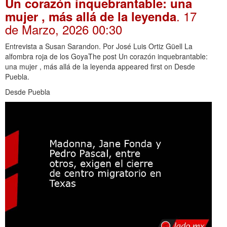
Un corazón inquebrantable: una
. 17
mujer , más allá de la leyenda
de Marzo, 2026 00:30
Entrevista a Susan Sarandon. Por José Luis Ortiz Güell La
alfombra roja de los GoyaThe post Un corazón inquebrantable:
una mujer , más allá de la leyenda appeared first on Desde
Puebla.
Desde Puebla