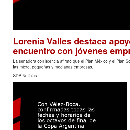
Lorenia Valles destaca apo
encuentro con jóvenes emp
La senadora con licencia afirmó que el Plan México y el Plan 
las micro, pequeñas y medianas empresas.
SDP Noticias