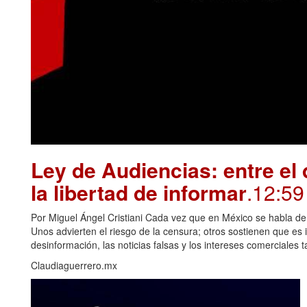
Ley de Audiencias: entre el
la libertad de informar
.12:59
Por Miguel Ángel Cristiani Cada vez que en México se habla de 
Unos advierten el riesgo de la censura; otros sostienen que es
desinformación, las noticias falsas y los intereses comerciales
Claudiaguerrero.mx