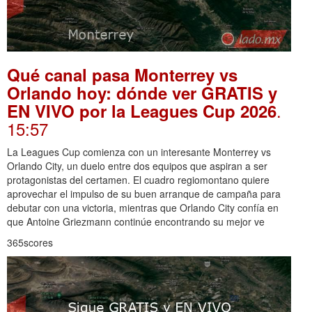
Qué canal pasa Monterrey vs
Orlando hoy: dónde ver GRATIS y
.
EN VIVO por la Leagues Cup 2026
15:57
La Leagues Cup comienza con un interesante Monterrey vs
Orlando City, un duelo entre dos equipos que aspiran a ser
protagonistas del certamen. El cuadro regiomontano quiere
aprovechar el impulso de su buen arranque de campaña para
debutar con una victoria, mientras que Orlando City confía en
que Antoine Griezmann continúe encontrando su mejor ve
365scores