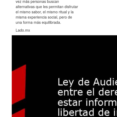
vez más personas buscan
alternativas que les permitan disfrutar
el mismo sabor, el mismo ritual y la
misma experiencia social, pero de
una forma más equilibrada.
Lado.mx