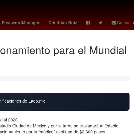
ro - chapecoense
Empresa
amazon prime
PasswordManager
Cristhian Ruiz
Contacto
ionamiento para el Mundial
otificaciones de Lado.mx
ndial 2026.
Estadio Ciudad de México y por la tarde se trasladará al Estadio
tacionamiento por la “módica” cantidad de $2,300 pesos.