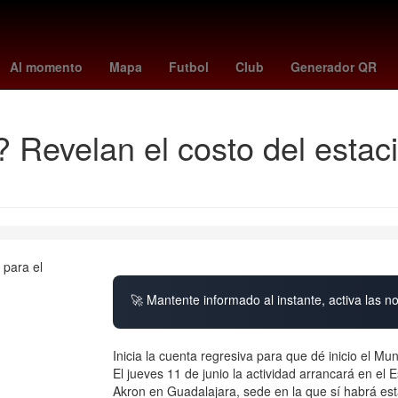
orada
Selección de fútbol de Costa Rica
Aguascalientes
cruzei
Al momento
Mapa
Futbol
Club
Generador QR
 Revelan el costo del estac
🚀 Mantente informado al instante, activa las n
Inicia la cuenta regresiva para que dé inicio el Mu
El jueves 11 de junio la actividad arrancará en el 
Akron en Guadalajara, sede en la que sí habrá es