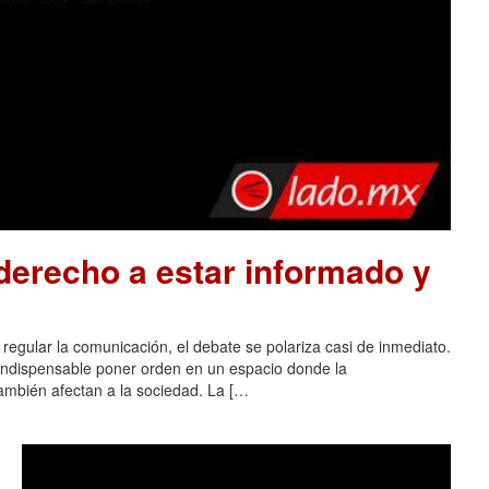
 derecho a estar informado y
regular la comunicación, el debate se polariza casi de inmediato.
 indispensable poner orden en un espacio donde la
 también afectan a la sociedad. La […