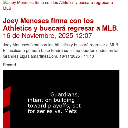
Joey Meneses firma con los
.
Athletics y buscará regresar a MLB
16 de Noviembre, 2025 12:07
Joey Meneses firma con los Athletics y buscará regresar a MLB
El mexicano primera base tendrá su última oportunidades en las
Grandes Ligas amartinezDom, 16/11/2025 - 11:40
Record