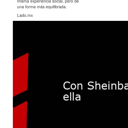
misma experiencia social, pero de
una forma más equilibrada.
Lado.mx