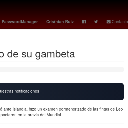
al Superior de Justicia de la Ciudad de México
Mercurio
PasswordManager
Cristhian Ruiz
Contacto
eto de su gambeta
uestras notificaciones
ló ante Islandia, hizo un examen pormenorizado de las fintas de Leo
pactaron en la previa del Mundial.