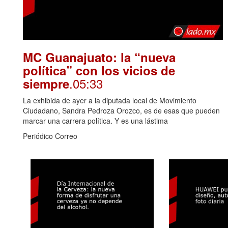
MC Guanajuato: la “nueva
política” con los vicios de
.05:33
siempre
La exhibida de ayer a la diputada local de Movimiento
Ciudadano, Sandra Pedroza Orozco, es de esas que pueden
marcar una carrera política. Y es una lástima
Periódico Correo