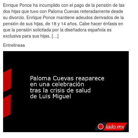
Enrique Ponce ha incumplido con el pago de la pensión de las
dos hijas que tuvo con Paloma Cuevas reiteradamente desde
su divorcio. Enrique Ponce mantiene adeudos derivados de la
pensión de sus hijas, de 18 y 14 años. Cabe hacer énfasis en
que la pensión solicitada por la diseñadora española es
exclusiva para sus hijas. […]
Entrelineas