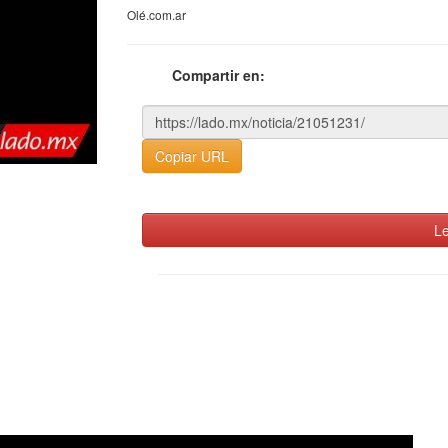
Olé.com.ar
Compartir en:
Copiar URL
Le