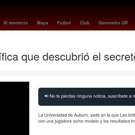
985
Terremoto de México de 1985
Tratamiento de aguas
Tribun
Al momento
Mapa
Futbol
Club
Generador QR
Corrupción de menores
Josué Alvarado
tífica que descubrió el secr
📢 No te pierdas ninguna noticia, suscríbete a n
La Universidad de Auburn, sede en la que Leo bril
con una jugadora como modelo y los resultados im