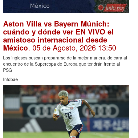
Aston Villa vs Bayern Múnich:
cuándo y dónde ver EN VIVO el
amistoso internacional desde
. 05 de Agosto, 2026 13:50
México
Los ingleses buscan prepararse de la mejor manera, de cara al
encuentro de la Supercopa de Europa que tendrán frente al
PSG
Infobae