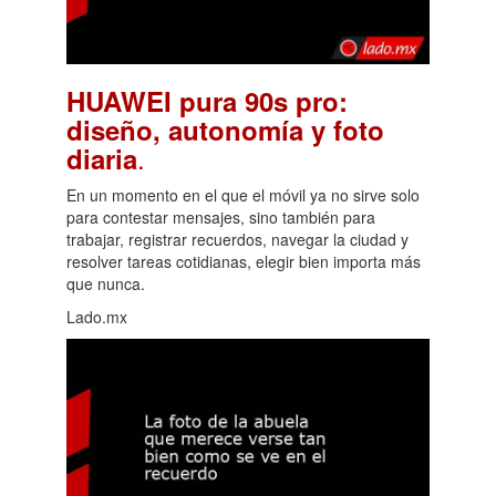
HUAWEI pura 90s pro:
diseño, autonomía y foto
.
diaria
En un momento en el que el móvil ya no sirve solo
para contestar mensajes, sino también para
trabajar, registrar recuerdos, navegar la ciudad y
resolver tareas cotidianas, elegir bien importa más
que nunca.
Lado.mx