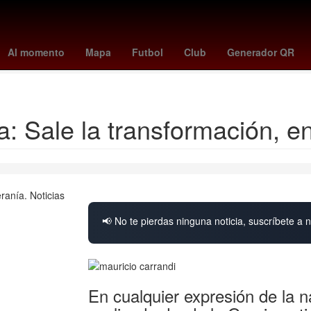
ics
Arath de la Torre
Billy Rovzar
kit connor
comisión
Ferroc
Al momento
Mapa
Futbol
Club
Generador QR
que se celebra el 2 de agosto
: Sale la transformación, en
📢 No te pierdas ninguna noticia, suscríbete a n
En cualquier expresión de la 