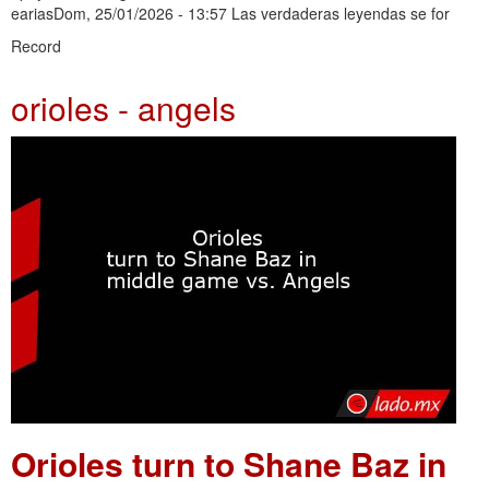
eariasDom, 25/01/2026 - 13:57 Las verdaderas leyendas se for
Record
orioles - angels
Orioles turn to Shane Baz in