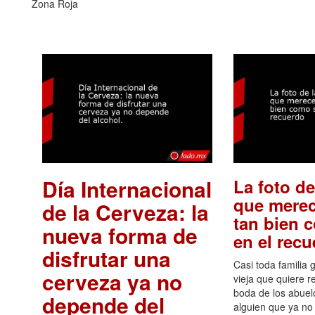
Zona Roja
Día Internacional
La foto de
que merec
de la Cerveza: la
tan bien 
nueva forma de
en el rec
disfrutar una
Casi toda familia 
cerveza ya no
vieja que quiere re
boda de los abuelo
depende del
alguien que ya no 