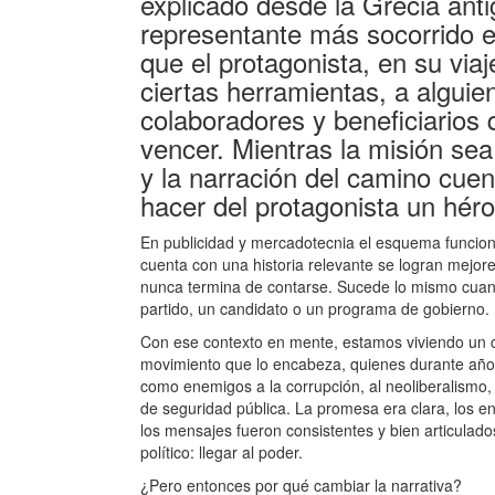
explicado desde la Grecia ant
representante más socorrido e
que el protagonista, en su via
ciertas herramientas, a alguie
colaboradores y beneficiarios
vencer. Mientras la misión sea 
y la narración del camino cuen
hacer del protagonista un héroe
En publicidad y mercadotecnia el esquema funciona
cuenta con una historia relevante se logran mejor
nunca termina de contarse. Sucede lo mismo cuand
partido, un candidato o un programa de gobierno.
Con ese contexto en mente, estamos viviendo un c
movimiento que lo encabeza, quienes durante años
como enemigos a la corrupción, al neoliberalismo,
de seguridad pública. La promesa era clara, los ene
los mensajes fueron consistentes y bien articulado
político: llegar al poder.
¿Pero entonces por qué cambiar la narrativa?