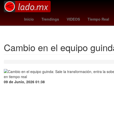
Plaza Tolín
Associazione Sportiva Roma
reds - athlet
Inicio
Trendings
VIDEOS
Tiempo Real
Cambio en el equipo guinda
09 de Junio, 2026 01:38