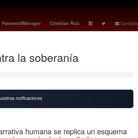
arril de Cuernavaca
loteria nacional 15 de febrero 2026
PasswordManager
Cristhian Ruiz
Contacto
tra la soberanía
uestras notificaciones
narrativa humana se replica un esquema