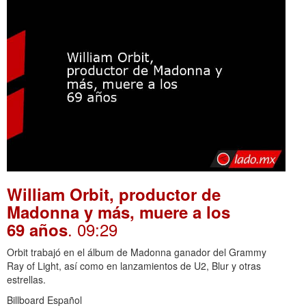
William Orbit, productor de
Madonna y más, muere a los
. 09:29
69 años
Orbit trabajó en el álbum de Madonna ganador del Grammy
Ray of Light, así como en lanzamientos de U2, Blur y otras
estrellas.
Billboard Español