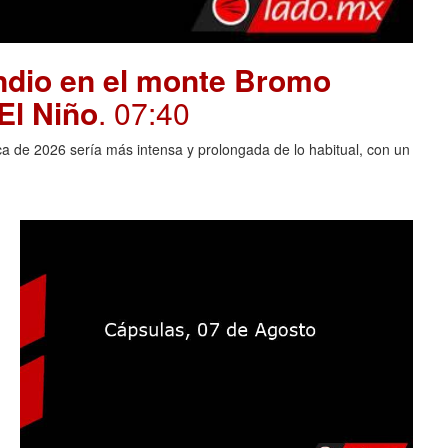
endio en el monte Bromo
El Niño
. 07:40
ca de 2026 sería más intensa y prolongada de lo habitual, con un