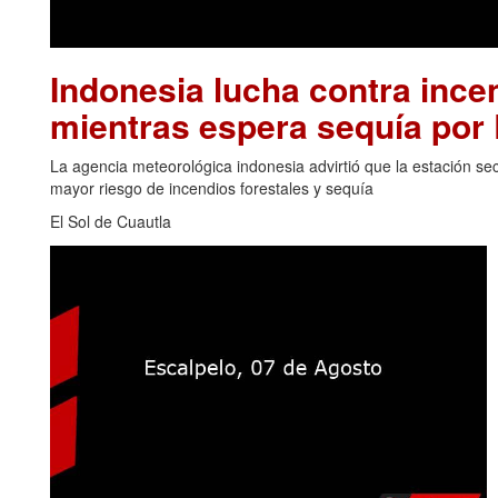
Indonesia lucha contra inc
mientras espera sequía por 
La agencia meteorológica indonesia advirtió que la estación se
mayor riesgo de incendios forestales y sequía
El Sol de Cuautla