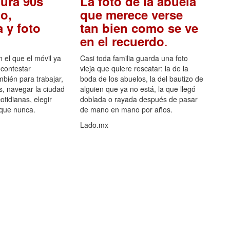
ura 90s
La foto de la abuela
o,
que merece verse
 y foto
tan bien como se ve
.
en el recuerdo
el que el móvil ya
Casi toda familia guarda una foto
 contestar
vieja que quiere rescatar: la de la
mbién para trabajar,
boda de los abuelos, la del bautizo de
s, navegar la ciudad
alguien que ya no está, la que llegó
otidianas, elegir
doblada o rayada después de pasar
 que nunca.
de mano en mano por años.
Lado.mx