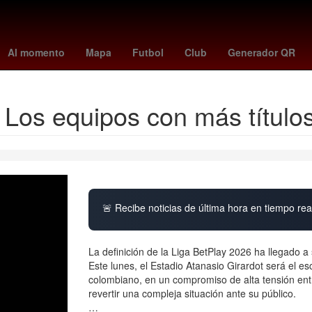
hoan durán
christian ebere
tigre vs belgrano
iphone 18 pro
Gob
Al momento
Mapa
Futbol
Club
Generador QR
: Los equipos con más título
🚨 Recibe noticias de última hora en tiempo real
La definición de la Liga BetPlay 2026 ha llegado
Este lunes, el Estadio Atanasio Girardot será el e
colombiano, en un compromiso de alta tensión entr
revertir una compleja situación ante su público.
…