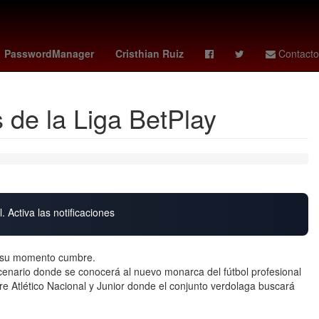
ernador
george lombard jr
Guillermo García Alcocer
PasswordManager
Cristhian Ruiz
Contacto
s de la Liga BetPlay
. Activa las notificaciones
 a su momento cumbre.
scenario donde se conocerá al nuevo monarca del fútbol profesional
e Atlético Nacional y Junior donde el conjunto verdolaga buscará