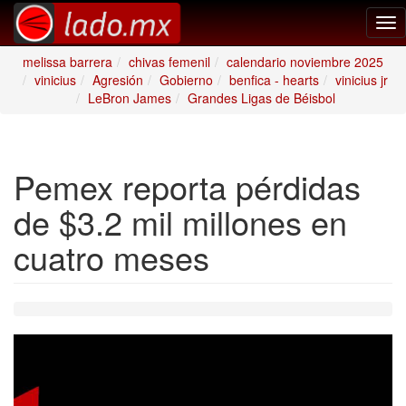
Tog
nav
melissa barrera
chivas femenil
calendario noviembre 2025
vinicius
Agresión
Gobierno
benfica - hearts
vinicius jr
LeBron James
Grandes Ligas de Béisbol
Pemex reporta pérdidas
de $3.2 mil millones en
cuatro meses