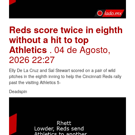
Reds score twice in eighth
without a hit to top
Athletics
. 04 de Agosto,
2026 22:27
Elly De La Cruz and Sal Stewart scored on a pair of wild
pitches in the eighth inning to help the Cincinnati Reds rally
past the visiting Athletics 5-
Deadspin