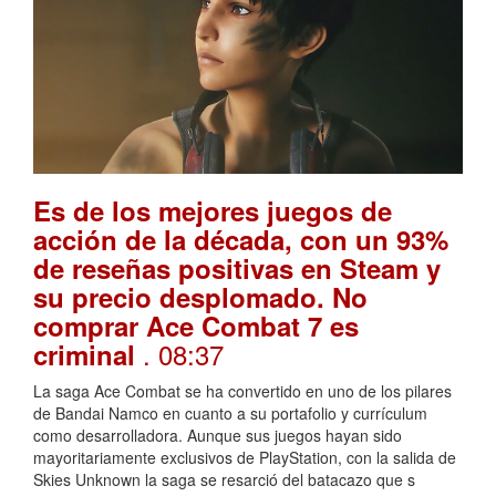
Es de los mejores juegos de
acción de la década, con un 93%
de reseñas positivas en Steam y
su precio desplomado. No
comprar Ace Combat 7 es
. 08:37
criminal
La saga Ace Combat se ha convertido en uno de los pilares
de Bandai Namco en cuanto a su portafolio y currículum
como desarrolladora. Aunque sus juegos hayan sido
mayoritariamente exclusivos de PlayStation, con la salida de
Skies Unknown la saga se resarció del batacazo que s