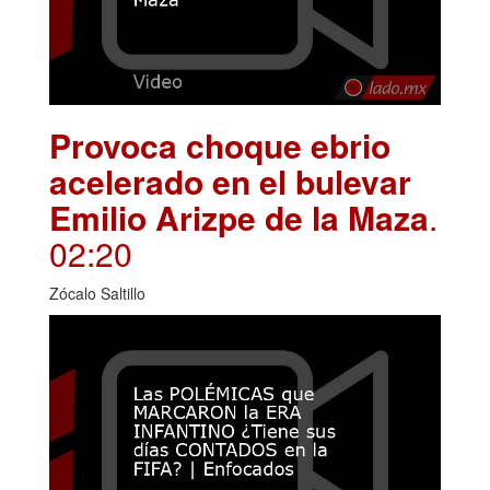
Provoca choque ebrio
acelerado en el bulevar
Emilio Arizpe de la Maza
.
02:20
Zócalo Saltillo