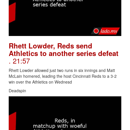
Rhett Lowder, Reds send
Athletics to another series defeat
. 21:57
Rhett Lowder allowed just two runs in six innings and Matt
McLain homered, leading the host Cincinnati Reds to a 3-2
win over the Athletics on Wednesd
Deadspin