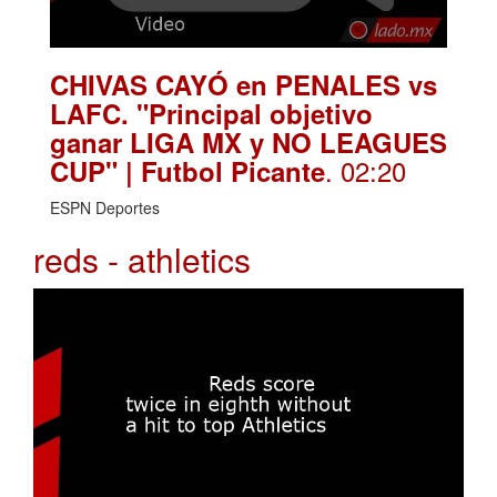
CHIVAS CAYÓ en PENALES vs
LAFC. "Principal objetivo
ganar LIGA MX y NO LEAGUES
. 02:20
CUP" | Futbol Picante
ESPN Deportes
reds - athletics